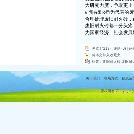
大研究力度，争取更上
为代表的废
矿贸有限公司
合理处理废旧耐火砖，
废旧耐火砖都十分头疼
为国家经济、社会发展
浏览 (7219) |
评论
(0) | 评
将本文加入收藏夹
标签：
废旧耐火砖
废旧耐
关于我们
联系方式
信息反
|
|
版权所有 Copyright(